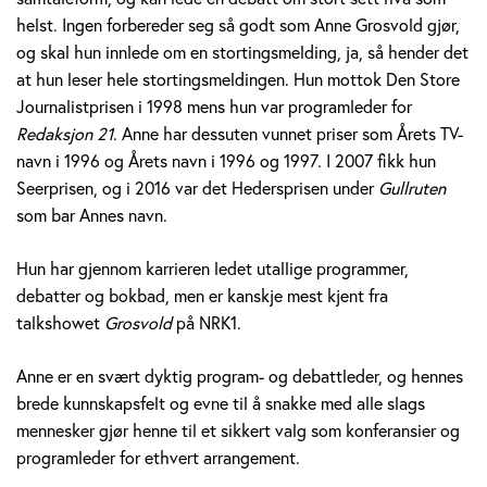
v
helst. Ingen forbereder seg så godt som Anne Grosvold gjør,
og skal hun innlede om en stortingsmelding, ja, så hender det
o
at hun leser hele stortingsmeldingen. Hun mottok Den Store
Journalistprisen i 1998 mens hun var programleder for
l
Redaksjon 21
. Anne har dessuten vunnet priser som Årets TV-
d
navn i 1996 og Årets navn i 1996 og 1997. I 2007 fikk hun
Seerprisen, og i 2016 var det Hedersprisen under
Gullruten
som bar Annes navn.
Hun har gjennom karrieren ledet utallige programmer,
debatter og bokbad, men er kanskje mest kjent fra
talkshowet
Grosvold
på NRK1.
Anne er en svært dyktig program- og debattleder, og hennes
brede kunnskapsfelt og evne til å snakke med alle slags
mennesker gjør henne til et sikkert valg som konferansier og
programleder for ethvert arrangement.