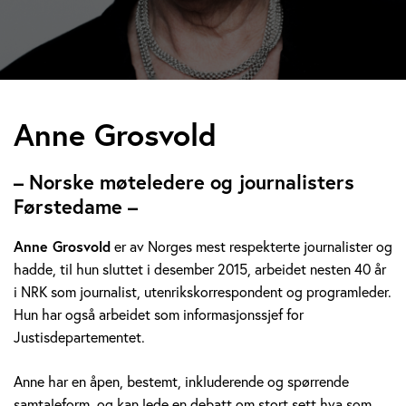
A
Anne Grosvold
n
– Norske møteledere og journalisters
n
Førstedame –
e
Anne Grosvold
er av Norges mest respekterte journalister og
hadde, til hun sluttet i desember 2015, arbeidet nesten 40 år
G
i NRK som journalist, utenrikskorrespondent og programleder.
r
Hun har også arbeidet som informasjonssjef for
Justisdepartementet.
o
Anne har en åpen, bestemt, inkluderende og spørrende
s
samtaleform, og kan lede en debatt om stort sett hva som