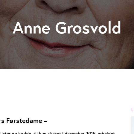
Anne Grosvold
L
rs Førstedame –
ister og hadde, til hun sluttet i desember 2015, arbeidet