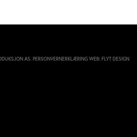
ODUKSJON AS.
PERSONVERNERKLÆRING
WEB:
FLYT DESIGN