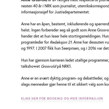
e
nesten 40 år i NRK som journalist, utenrikskorrespo
informasjonssjef for Justisdepartementet.
G
r
Anne har en åpen, bestemt, inkluderende og spørrend
helst. Ingen forbereder seg så godt som Anne Grosvol
o
hender det at hun leser hele stortingsmeldingen. Hu
programleder for
Redaksjon 21
. Anne har dessuten vu
s
og 1997. I 2007 fikk hun Seerprisen, og i 2016 var d
v
Hun har gjennom karrieren ledet utallige programmer,
o
talkshowet
Grosvold
på NRK1.
l
Anne er en svært dyktig program- og debattleder, og
d
slags mennesker gjør henne til et sikkert valg som k
KLIKK HER FOR BOOKING OG MER INFORMASJON