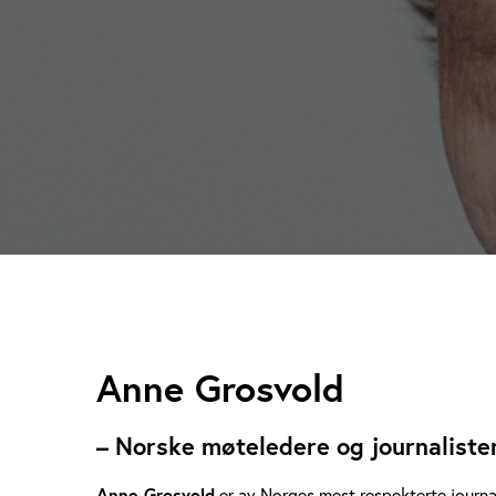
A
Anne Grosvold
n
– Norske møteledere og journaliste
n
Anne Grosvold
er av Norges mest respekterte journal