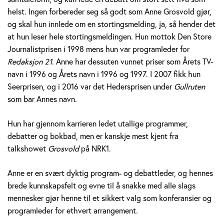
v
helst. Ingen forbereder seg så godt som Anne Grosvold gjør,
og skal hun innlede om en stortingsmelding, ja, så hender det
o
at hun leser hele stortingsmeldingen. Hun mottok Den Store
Journalistprisen i 1998 mens hun var programleder for
l
Redaksjon 21
. Anne har dessuten vunnet priser som Årets TV-
d
navn i 1996 og Årets navn i 1996 og 1997. I 2007 fikk hun
Seerprisen, og i 2016 var det Hedersprisen under
Gullruten
som bar Annes navn.
Hun har gjennom karrieren ledet utallige programmer,
debatter og bokbad, men er kanskje mest kjent fra
talkshowet
Grosvold
på NRK1.
Anne er en svært dyktig program- og debattleder, og hennes
brede kunnskapsfelt og evne til å snakke med alle slags
mennesker gjør henne til et sikkert valg som konferansier og
programleder for ethvert arrangement.