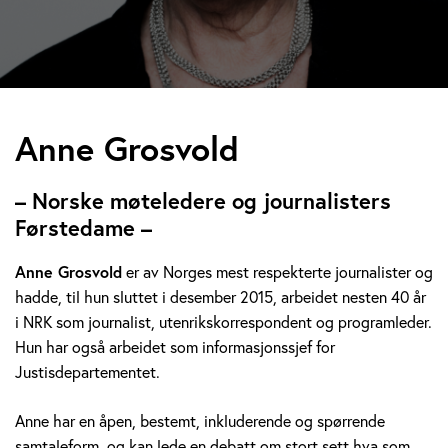
A
Anne Grosvold
n
– Norske møteledere og journalisters
n
Førstedame –
e
Anne Grosvold
er av Norges mest respekterte journalister og
hadde, til hun sluttet i desember 2015, arbeidet nesten 40 år
G
i NRK som journalist, utenrikskorrespondent og programleder.
r
Hun har også arbeidet som informasjonssjef for
Justisdepartementet.
o
Anne har en åpen, bestemt, inkluderende og spørrende
s
samtaleform, og kan lede en debatt om stort sett hva som