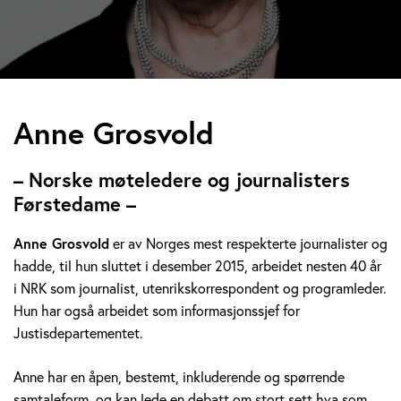
A
Anne Grosvold
n
– Norske møteledere og journalisters
n
Førstedame –
e
Anne Grosvold
er av Norges mest respekterte journalister og
hadde, til hun sluttet i desember 2015, arbeidet nesten 40 år
G
i NRK som journalist, utenrikskorrespondent og programleder.
r
Hun har også arbeidet som informasjonssjef for
Justisdepartementet.
o
Anne har en åpen, bestemt, inkluderende og spørrende
s
samtaleform, og kan lede en debatt om stort sett hva som