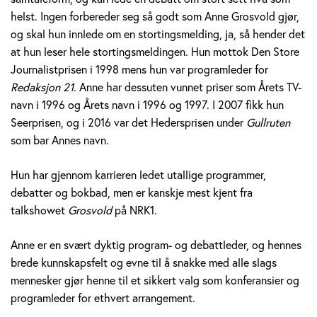
v
helst. Ingen forbereder seg så godt som Anne Grosvold gjør,
og skal hun innlede om en stortingsmelding, ja, så hender det
o
at hun leser hele stortingsmeldingen. Hun mottok Den Store
Journalistprisen i 1998 mens hun var programleder for
l
Redaksjon 21
. Anne har dessuten vunnet priser som Årets TV-
d
navn i 1996 og Årets navn i 1996 og 1997. I 2007 fikk hun
Seerprisen, og i 2016 var det Hedersprisen under
Gullruten
som bar Annes navn.
Hun har gjennom karrieren ledet utallige programmer,
debatter og bokbad, men er kanskje mest kjent fra
talkshowet
Grosvold
på NRK1.
Anne er en svært dyktig program- og debattleder, og hennes
brede kunnskapsfelt og evne til å snakke med alle slags
mennesker gjør henne til et sikkert valg som konferansier og
programleder for ethvert arrangement.