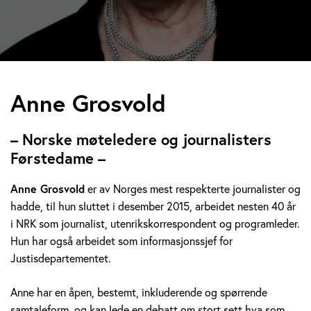
A
Anne Grosvold
n
– Norske møteledere og journalisters
n
Førstedame –
e
Anne Grosvold
er av Norges mest respekterte journalister og
hadde, til hun sluttet i desember 2015, arbeidet nesten 40 år
G
i NRK som journalist, utenrikskorrespondent og programleder.
r
Hun har også arbeidet som informasjonssjef for
Justisdepartementet.
o
Anne har en åpen, bestemt, inkluderende og spørrende
s
samtaleform, og kan lede en debatt om stort sett hva som