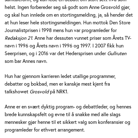
v
helst. Ingen forbereder seg så godt som Anne Grosvold gjør,
og skal hun innlede om en stortingsmelding, ja, så hender det
o
at hun leser hele stortingsmeldingen. Hun mottok Den Store
Journalistprisen i 1998 mens hun var programleder for
l
Redaksjon 21
. Anne har dessuten vunnet priser som Årets TV-
d
navn i 1996 og Årets navn i 1996 og 1997. I 2007 fikk hun
Seerprisen, og i 2016 var det Hedersprisen under
Gullruten
som bar Annes navn.
Hun har gjennom karrieren ledet utallige programmer,
debatter og bokbad, men er kanskje mest kjent fra
talkshowet
Grosvold
på NRK1.
Anne er en svært dyktig program- og debattleder, og hennes
brede kunnskapsfelt og evne til å snakke med alle slags
mennesker gjør henne til et sikkert valg som konferansier og
programleder for ethvert arrangement.