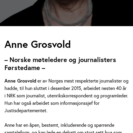
A
Anne Grosvold
n
– Norske møteledere og journalisters
n
Førstedame –
e
Anne Grosvold
er av Norges mest respekterte journalister og
hadde, til hun sluttet i desember 2015, arbeidet nesten 40 år
G
i NRK som journalist, utenrikskorrespondent og programleder.
r
Hun har også arbeidet som informasjonssjef for
Justisdepartementet.
o
Anne har en åpen, bestemt, inkluderende og spørrende
s
samtaleform, og kan lede en debatt om stort sett hva som