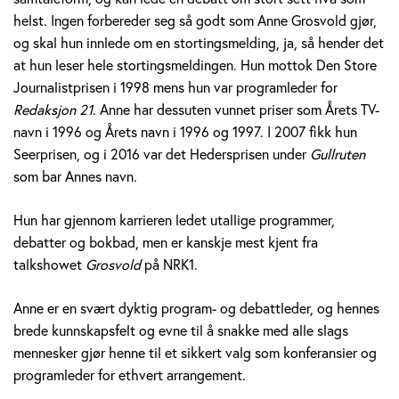
v
helst. Ingen forbereder seg så godt som Anne Grosvold gjør,
og skal hun innlede om en stortingsmelding, ja, så hender det
o
at hun leser hele stortingsmeldingen. Hun mottok Den Store
l
Journalistprisen i 1998 mens hun var programleder for
Redaksjon 21
. Anne har dessuten vunnet priser som Årets TV-
d
navn i 1996 og Årets navn i 1996 og 1997. I 2007 fikk hun
Seerprisen, og i 2016 var det Hedersprisen under
Gullruten
som bar Annes navn.
Hun har gjennom karrieren ledet utallige programmer,
debatter og bokbad, men er kanskje mest kjent fra
talkshowet
Grosvold
på NRK1.
Anne er en svært dyktig program- og debattleder, og hennes
brede kunnskapsfelt og evne til å snakke med alle slags
mennesker gjør henne til et sikkert valg som konferansier og
programleder for ethvert arrangement.