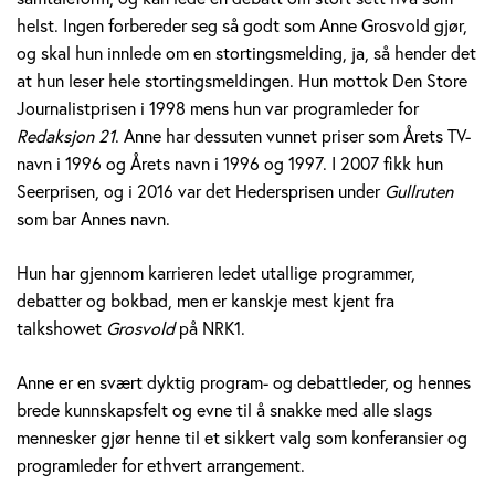
v
helst. Ingen forbereder seg så godt som Anne Grosvold gjør,
og skal hun innlede om en stortingsmelding, ja, så hender det
o
at hun leser hele stortingsmeldingen. Hun mottok Den Store
Journalistprisen i 1998 mens hun var programleder for
l
Redaksjon 21
. Anne har dessuten vunnet priser som Årets TV-
d
navn i 1996 og Årets navn i 1996 og 1997. I 2007 fikk hun
Seerprisen, og i 2016 var det Hedersprisen under
Gullruten
som bar Annes navn.
Hun har gjennom karrieren ledet utallige programmer,
debatter og bokbad, men er kanskje mest kjent fra
talkshowet
Grosvold
på NRK1.
Anne er en svært dyktig program- og debattleder, og hennes
brede kunnskapsfelt og evne til å snakke med alle slags
mennesker gjør henne til et sikkert valg som konferansier og
programleder for ethvert arrangement.