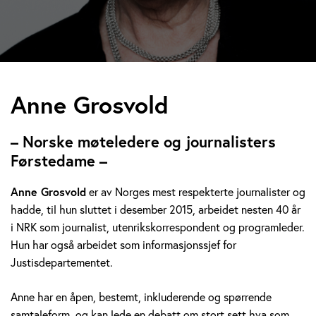
A
Anne Grosvold
n
– Norske møteledere og journalisters
n
Førstedame –
e
Anne Grosvold
er av Norges mest respekterte journalister og
hadde, til hun sluttet i desember 2015, arbeidet nesten 40 år
G
i NRK som journalist, utenrikskorrespondent og programleder.
r
Hun har også arbeidet som informasjonssjef for
Justisdepartementet.
o
Anne har en åpen, bestemt, inkluderende og spørrende
s
samtaleform, og kan lede en debatt om stort sett hva som