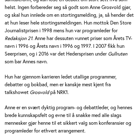
v
helst. Ingen forbereder seg så godt som Anne Grosvold gjør,
og skal hun innlede om en stortingsmelding, ja, så hender det
o
at hun leser hele stortingsmeldingen. Hun mottok Den Store
l
Journalistprisen i 1998 mens hun var programleder for
Redaksjon 21
. Anne har dessuten vunnet priser som Årets TV-
d
navn i 1996 og Årets navn i 1996 og 1997. I 2007 fikk hun
Seerprisen, og i 2016 var det Hedersprisen under
Gullruten
som bar Annes navn.
Hun har gjennom karrieren ledet utallige programmer,
debatter og bokbad, men er kanskje mest kjent fra
talkshowet
Grosvold
på NRK1.
Anne er en svært dyktig program- og debattleder, og hennes
brede kunnskapsfelt og evne til å snakke med alle slags
mennesker gjør henne til et sikkert valg som konferansier og
programleder for ethvert arrangement.