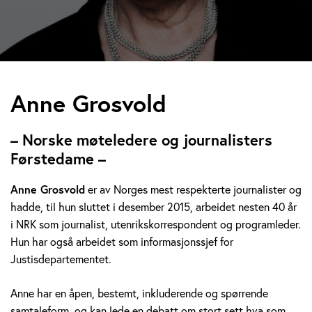
A
Anne Grosvold
n
– Norske møteledere og journalisters
n
Førstedame –
e
Anne Grosvold
er av Norges mest respekterte journalister og
hadde, til hun sluttet i desember 2015, arbeidet nesten 40 år
G
i NRK som journalist, utenrikskorrespondent og programleder.
r
Hun har også arbeidet som informasjonssjef for
Justisdepartementet.
o
Anne har en åpen, bestemt, inkluderende og spørrende
s
samtaleform, og kan lede en debatt om stort sett hva som