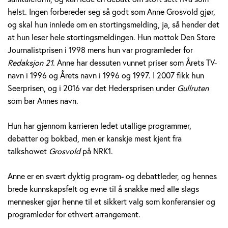
v
helst. Ingen forbereder seg så godt som Anne Grosvold gjør,
og skal hun innlede om en stortingsmelding, ja, så hender det
o
at hun leser hele stortingsmeldingen. Hun mottok Den Store
Journalistprisen i 1998 mens hun var programleder for
l
Redaksjon 21
. Anne har dessuten vunnet priser som Årets TV-
d
navn i 1996 og Årets navn i 1996 og 1997. I 2007 fikk hun
Seerprisen, og i 2016 var det Hedersprisen under
Gullruten
som bar Annes navn.
Hun har gjennom karrieren ledet utallige programmer,
debatter og bokbad, men er kanskje mest kjent fra
talkshowet
Grosvold
på NRK1.
Anne er en svært dyktig program- og debattleder, og hennes
brede kunnskapsfelt og evne til å snakke med alle slags
mennesker gjør henne til et sikkert valg som konferansier og
programleder for ethvert arrangement.