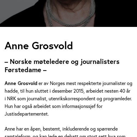
A
Anne Grosvold
n
– Norske møteledere og journalisters
n
Førstedame –
e
Anne Grosvold
er av Norges mest respekterte journalister og
hadde, til hun sluttet i desember 2015, arbeidet nesten 40 år
G
i NRK som journalist, utenrikskorrespondent og programleder.
r
Hun har også arbeidet som informasjonssjef for
Justisdepartementet.
o
Anne har en åpen, bestemt, inkluderende og spørrende
s
samtaleform, og kan lede en debatt om stort sett hva som