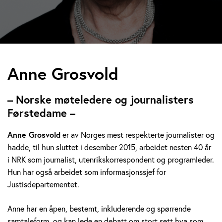
A
Anne Grosvold
n
– Norske møteledere og journalisters
n
Førstedame –
e
Anne Grosvold
er av Norges mest respekterte journalister og
hadde, til hun sluttet i desember 2015, arbeidet nesten 40 år
G
i NRK som journalist, utenrikskorrespondent og programleder.
r
Hun har også arbeidet som informasjonssjef for
Justisdepartementet.
o
Anne har en åpen, bestemt, inkluderende og spørrende
s
samtaleform, og kan lede en debatt om stort sett hva som