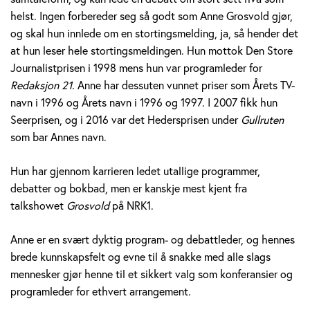
v
helst. Ingen forbereder seg så godt som Anne Grosvold gjør,
og skal hun innlede om en stortingsmelding, ja, så hender det
o
at hun leser hele stortingsmeldingen. Hun mottok Den Store
l
Journalistprisen i 1998 mens hun var programleder for
Redaksjon 21
. Anne har dessuten vunnet priser som Årets TV-
d
navn i 1996 og Årets navn i 1996 og 1997. I 2007 fikk hun
Seerprisen, og i 2016 var det Hedersprisen under
Gullruten
som bar Annes navn.
Hun har gjennom karrieren ledet utallige programmer,
debatter og bokbad, men er kanskje mest kjent fra
talkshowet
Grosvold
på NRK1.
Anne er en svært dyktig program- og debattleder, og hennes
brede kunnskapsfelt og evne til å snakke med alle slags
mennesker gjør henne til et sikkert valg som konferansier og
programleder for ethvert arrangement.