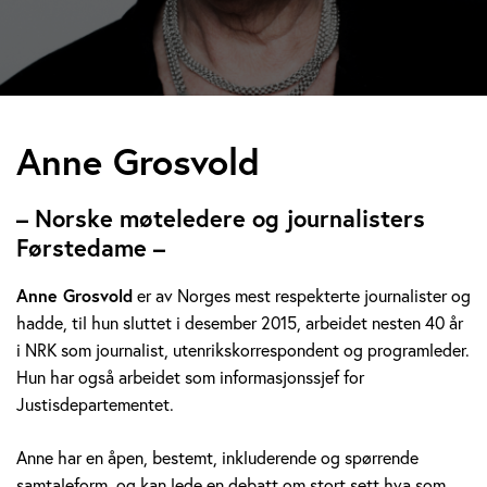
A
Anne Grosvold
n
– Norske møteledere og journalisters
n
Førstedame –
e
Anne Grosvold
er av Norges mest respekterte journalister og
hadde, til hun sluttet i desember 2015, arbeidet nesten 40 år
G
i NRK som journalist, utenrikskorrespondent og programleder.
r
Hun har også arbeidet som informasjonssjef for
Justisdepartementet.
o
Anne har en åpen, bestemt, inkluderende og spørrende
s
samtaleform, og kan lede en debatt om stort sett hva som