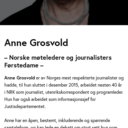
A
Anne Grosvold
n
– Norske møteledere og journalisters
n
Førstedame –
e
Anne Grosvold
er av Norges mest respekterte journalister og
hadde, til hun sluttet i desember 2015, arbeidet nesten 40 år
G
i NRK som journalist, utenrikskorrespondent og programleder.
r
Hun har også arbeidet som informasjonssjef for
Justisdepartementet.
o
Anne har en åpen, bestemt, inkluderende og spørrende
s
samtaleform, og kan lede en debatt om stort sett hva som