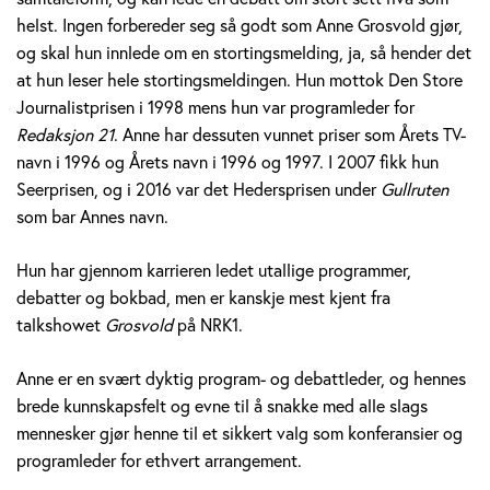
v
helst. Ingen forbereder seg så godt som Anne Grosvold gjør,
og skal hun innlede om en stortingsmelding, ja, så hender det
o
at hun leser hele stortingsmeldingen. Hun mottok Den Store
l
Journalistprisen i 1998 mens hun var programleder for
Redaksjon 21
. Anne har dessuten vunnet priser som Årets TV-
d
navn i 1996 og Årets navn i 1996 og 1997. I 2007 fikk hun
Seerprisen, og i 2016 var det Hedersprisen under
Gullruten
som bar Annes navn.
Hun har gjennom karrieren ledet utallige programmer,
debatter og bokbad, men er kanskje mest kjent fra
talkshowet
Grosvold
på NRK1.
Anne er en svært dyktig program- og debattleder, og hennes
brede kunnskapsfelt og evne til å snakke med alle slags
mennesker gjør henne til et sikkert valg som konferansier og
programleder for ethvert arrangement.