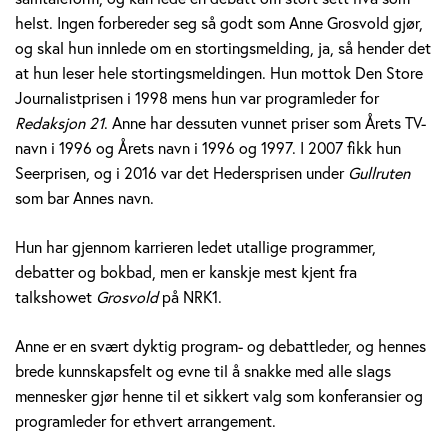
v
helst. Ingen forbereder seg så godt som Anne Grosvold gjør,
og skal hun innlede om en stortingsmelding, ja, så hender det
o
at hun leser hele stortingsmeldingen. Hun mottok Den Store
l
Journalistprisen i 1998 mens hun var programleder for
Redaksjon 21
. Anne har dessuten vunnet priser som Årets TV-
d
navn i 1996 og Årets navn i 1996 og 1997. I 2007 fikk hun
Seerprisen, og i 2016 var det Hedersprisen under
Gullruten
som bar Annes navn.
Hun har gjennom karrieren ledet utallige programmer,
debatter og bokbad, men er kanskje mest kjent fra
talkshowet
Grosvold
på NRK1.
Anne er en svært dyktig program- og debattleder, og hennes
brede kunnskapsfelt og evne til å snakke med alle slags
mennesker gjør henne til et sikkert valg som konferansier og
programleder for ethvert arrangement.