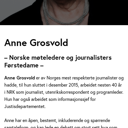
A
Anne Grosvold
n
– Norske møteledere og journalisters
n
Førstedame –
e
Anne Grosvold
er av Norges mest respekterte journalister og
hadde, til hun sluttet i desember 2015, arbeidet nesten 40 år
G
i NRK som journalist, utenrikskorrespondent og programleder.
r
Hun har også arbeidet som informasjonssjef for
Justisdepartementet.
o
Anne har en åpen, bestemt, inkluderende og spørrende
s
samtaleform, og kan lede en debatt om stort sett hva som