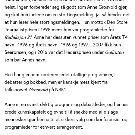
v
helst. Ingen forbereder seg så godt som Anne Grosvold gjør,
og skal hun innlede om en stortingsmelding, ja, så hender det
o
at hun leser hele stortingsmeldingen. Hun mottok Den Store
Journalistprisen i 1998 mens hun var programleder for
l
Redaksjon 21
. Anne har dessuten vunnet priser som Årets TV-
d
navn i 1996 og Årets navn i 1996 og 1997. I 2007 fikk hun
Seerprisen, og i 2016 var det Hedersprisen under
Gullruten
som bar Annes navn.
Hun har gjennom karrieren ledet utallige programmer,
debatter og bokbad, men er kanskje mest kjent fra
talkshowet
Grosvold
på NRK1.
Anne er en svært dyktig program- og debattleder, og hennes
brede kunnskapsfelt og evne til å snakke med alle slags
mennesker gjør henne til et sikkert valg som konferansier og
programleder for ethvert arrangement.