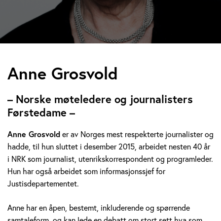
A
Anne Grosvold
n
– Norske møteledere og journalisters
n
Førstedame –
e
Anne Grosvold
er av Norges mest respekterte journalister og
hadde, til hun sluttet i desember 2015, arbeidet nesten 40 år
G
i NRK som journalist, utenrikskorrespondent og programleder.
r
Hun har også arbeidet som informasjonssjef for
Justisdepartementet.
o
Anne har en åpen, bestemt, inkluderende og spørrende
s
samtaleform, og kan lede en debatt om stort sett hva som