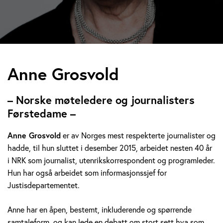
A
Anne Grosvold
n
– Norske møteledere og journalisters
n
Førstedame –
e
Anne Grosvold
er av Norges mest respekterte journalister og
hadde, til hun sluttet i desember 2015, arbeidet nesten 40 år
G
i NRK som journalist, utenrikskorrespondent og programleder.
r
Hun har også arbeidet som informasjonssjef for
Justisdepartementet.
o
Anne har en åpen, bestemt, inkluderende og spørrende
s
samtaleform, og kan lede en debatt om stort sett hva som