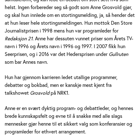
v
helst. Ingen forbereder seg så godt som Anne Grosvold gjør,
og skal hun innlede om en stortingsmelding, ja, så hender det
o
at hun leser hele stortingsmeldingen. Hun mottok Den Store
Journalistprisen i 1998 mens hun var programleder for
l
Redaksjon 21
. Anne har dessuten vunnet priser som Årets TV-
d
navn i 1996 og Årets navn i 1996 og 1997. I 2007 fikk hun
Seerprisen, og i 2016 var det Hedersprisen under
Gullruten
som bar Annes navn.
Hun har gjennom karrieren ledet utallige programmer,
debatter og bokbad, men er kanskje mest kjent fra
talkshowet
Grosvold
på NRK1.
Anne er en svært dyktig program- og debattleder, og hennes
brede kunnskapsfelt og evne til å snakke med alle slags
mennesker gjør henne til et sikkert valg som konferansier og
programleder for ethvert arrangement.