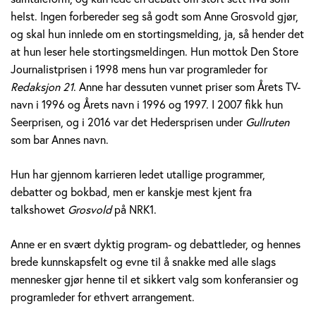
v
helst. Ingen forbereder seg så godt som Anne Grosvold gjør,
og skal hun innlede om en stortingsmelding, ja, så hender det
o
at hun leser hele stortingsmeldingen. Hun mottok Den Store
Journalistprisen i 1998 mens hun var programleder for
l
Redaksjon 21
. Anne har dessuten vunnet priser som Årets TV-
d
navn i 1996 og Årets navn i 1996 og 1997. I 2007 fikk hun
Seerprisen, og i 2016 var det Hedersprisen under
Gullruten
som bar Annes navn.
Hun har gjennom karrieren ledet utallige programmer,
debatter og bokbad, men er kanskje mest kjent fra
talkshowet
Grosvold
på NRK1.
Anne er en svært dyktig program- og debattleder, og hennes
brede kunnskapsfelt og evne til å snakke med alle slags
mennesker gjør henne til et sikkert valg som konferansier og
programleder for ethvert arrangement.