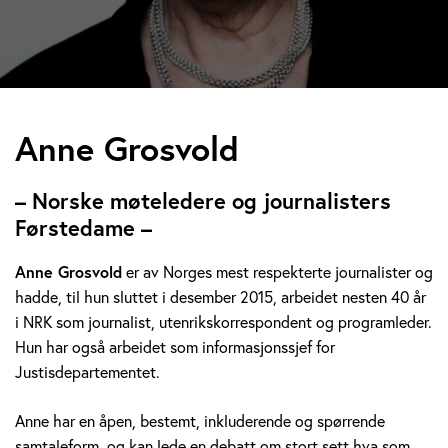
A
Anne Grosvold
n
– Norske møteledere og journalisters
n
Førstedame –
e
Anne Grosvold
er av Norges mest respekterte journalister og
hadde, til hun sluttet i desember 2015, arbeidet nesten 40 år
G
i NRK som journalist, utenrikskorrespondent og programleder.
r
Hun har også arbeidet som informasjonssjef for
Justisdepartementet.
o
Anne har en åpen, bestemt, inkluderende og spørrende
s
samtaleform, og kan lede en debatt om stort sett hva som