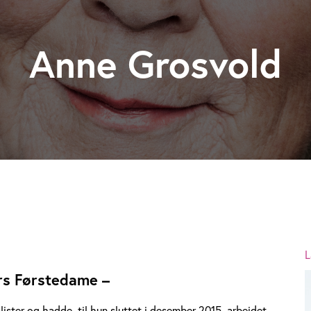
Anne Grosvold
L
rs Førstedame –
ister og hadde, til hun sluttet i desember 2015, arbeidet