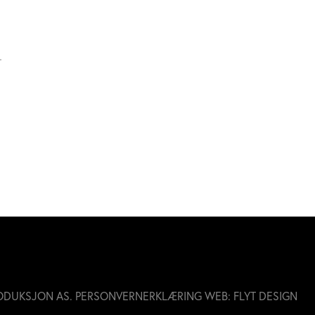
ODUKSJON AS.
PERSONVERNERKLÆRING
WEB:
FLYT DESIGN