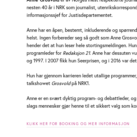
e
nesten 40 år i NRK som journalist, utenrikskorrespo
informasjonssjef for Justisdepartementet.
G
r
Anne har en åpen, bestemt, inkluderende og spørrend
helst. Ingen forbereder seg så godt som Anne Grosvol
o
hender det at hun leser hele stortingsmeldingen. Hu
programleder for
Redaksjon 21
. Anne har dessuten vu
s
og 1997. I 2007 fikk hun Seerprisen, og i 2016 var d
v
Hun har gjennom karrieren ledet utallige programmer,
o
talkshowet
Grosvold
på NRK1.
l
Anne er en svært dyktig program- og debattleder, og
d
slags mennesker gjør henne til et sikkert valg som k
KLIKK HER FOR BOOKING OG MER INFORMASJON