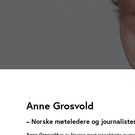
A
Anne Grosvold
n
– Norske møteledere og journaliste
n
Anne Grosvold
er av Norges mest respekterte journal