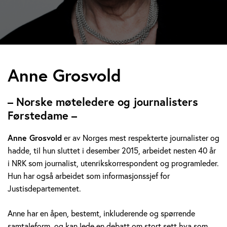
A
Anne Grosvold
n
– Norske møteledere og journalisters
n
Førstedame –
e
Anne Grosvold
er av Norges mest respekterte journalister og
hadde, til hun sluttet i desember 2015, arbeidet nesten 40 år
G
i NRK som journalist, utenrikskorrespondent og programleder.
r
Hun har også arbeidet som informasjonssjef for
Justisdepartementet.
o
Anne har en åpen, bestemt, inkluderende og spørrende
s
samtaleform, og kan lede en debatt om stort sett hva som