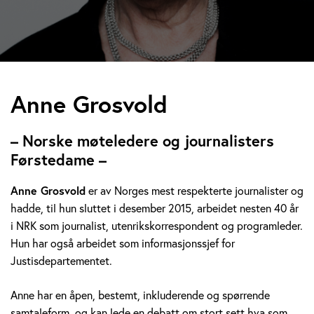
A
Anne Grosvold
n
– Norske møteledere og journalisters
n
Førstedame –
e
Anne Grosvold
er av Norges mest respekterte journalister og
hadde, til hun sluttet i desember 2015, arbeidet nesten 40 år
G
i NRK som journalist, utenrikskorrespondent og programleder.
r
Hun har også arbeidet som informasjonssjef for
Justisdepartementet.
o
Anne har en åpen, bestemt, inkluderende og spørrende
s
samtaleform, og kan lede en debatt om stort sett hva som