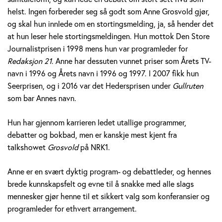
v
helst. Ingen forbereder seg så godt som Anne Grosvold gjør,
og skal hun innlede om en stortingsmelding, ja, så hender det
o
at hun leser hele stortingsmeldingen. Hun mottok Den Store
Journalistprisen i 1998 mens hun var programleder for
l
Redaksjon 21
. Anne har dessuten vunnet priser som Årets TV-
d
navn i 1996 og Årets navn i 1996 og 1997. I 2007 fikk hun
Seerprisen, og i 2016 var det Hedersprisen under
Gullruten
som bar Annes navn.
Hun har gjennom karrieren ledet utallige programmer,
debatter og bokbad, men er kanskje mest kjent fra
talkshowet
Grosvold
på NRK1.
Anne er en svært dyktig program- og debattleder, og hennes
brede kunnskapsfelt og evne til å snakke med alle slags
mennesker gjør henne til et sikkert valg som konferansier og
programleder for ethvert arrangement.