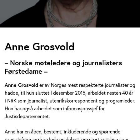
A
Anne Grosvold
n
– Norske møteledere og journalisters
n
Førstedame –
e
Anne Grosvold
er av Norges mest respekterte journalister og
hadde, til hun sluttet i desember 2015, arbeidet nesten 40 år
G
i NRK som journalist, utenrikskorrespondent og programleder.
r
Hun har også arbeidet som informasjonssjef for
Justisdepartementet.
o
Anne har en åpen, bestemt, inkluderende og spørrende
s
samtaleform, og kan lede en debatt om stort sett hva som