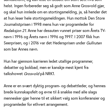
v
helst. Ingen forbereder seg så godt som Anne Grosvold gjør,
og skal hun innlede om en stortingsmelding, ja, så hender det
o
at hun leser hele stortingsmeldingen. Hun mottok Den Store
l
Journalistprisen i 1998 mens hun var programleder for
Redaksjon 21
. Anne har dessuten vunnet priser som Årets TV-
d
navn i 1996 og Årets navn i 1996 og 1997. I 2007 fikk hun
Seerprisen, og i 2016 var det Hedersprisen under
Gullruten
som bar Annes navn.
Hun har gjennom karrieren ledet utallige programmer,
debatter og bokbad, men er kanskje mest kjent fra
talkshowet
Grosvold
på NRK1.
Anne er en svært dyktig program- og debattleder, og hennes
brede kunnskapsfelt og evne til å snakke med alle slags
mennesker gjør henne til et sikkert valg som konferansier og
programleder for ethvert arrangement.