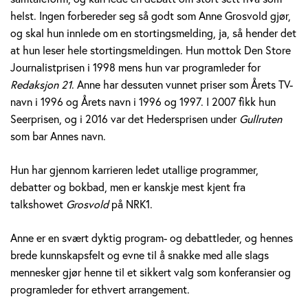
v
helst. Ingen forbereder seg så godt som Anne Grosvold gjør,
og skal hun innlede om en stortingsmelding, ja, så hender det
o
at hun leser hele stortingsmeldingen. Hun mottok Den Store
Journalistprisen i 1998 mens hun var programleder for
l
Redaksjon 21
. Anne har dessuten vunnet priser som Årets TV-
d
navn i 1996 og Årets navn i 1996 og 1997. I 2007 fikk hun
Seerprisen, og i 2016 var det Hedersprisen under
Gullruten
som bar Annes navn.
Hun har gjennom karrieren ledet utallige programmer,
debatter og bokbad, men er kanskje mest kjent fra
talkshowet
Grosvold
på NRK1.
Anne er en svært dyktig program- og debattleder, og hennes
brede kunnskapsfelt og evne til å snakke med alle slags
mennesker gjør henne til et sikkert valg som konferansier og
programleder for ethvert arrangement.