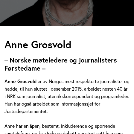
A
Anne Grosvold
n
– Norske møteledere og journalisters
n
Førstedame –
e
Anne Grosvold
er av Norges mest respekterte journalister og
hadde, til hun sluttet i desember 2015, arbeidet nesten 40 år
G
i NRK som journalist, utenrikskorrespondent og programleder.
r
Hun har også arbeidet som informasjonssjef for
Justisdepartementet.
o
Anne har en åpen, bestemt, inkluderende og spørrende
s
samtaleform, og kan lede en debatt om stort sett hva som