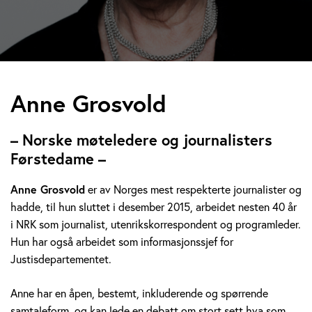
A
Anne Grosvold
n
– Norske møteledere og journalisters
n
Førstedame –
e
Anne Grosvold
er av Norges mest respekterte journalister og
hadde, til hun sluttet i desember 2015, arbeidet nesten 40 år
G
i NRK som journalist, utenrikskorrespondent og programleder.
r
Hun har også arbeidet som informasjonssjef for
Justisdepartementet.
o
Anne har en åpen, bestemt, inkluderende og spørrende
s
samtaleform, og kan lede en debatt om stort sett hva som