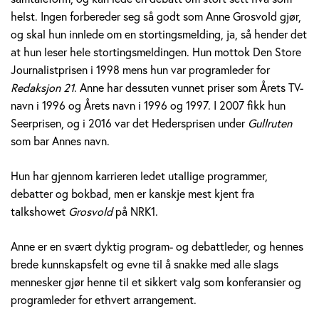
v
helst. Ingen forbereder seg så godt som Anne Grosvold gjør,
og skal hun innlede om en stortingsmelding, ja, så hender det
o
at hun leser hele stortingsmeldingen. Hun mottok Den Store
Journalistprisen i 1998 mens hun var programleder for
l
Redaksjon 21
. Anne har dessuten vunnet priser som Årets TV-
d
navn i 1996 og Årets navn i 1996 og 1997. I 2007 fikk hun
Seerprisen, og i 2016 var det Hedersprisen under
Gullruten
som bar Annes navn.
Hun har gjennom karrieren ledet utallige programmer,
debatter og bokbad, men er kanskje mest kjent fra
talkshowet
Grosvold
på NRK1.
Anne er en svært dyktig program- og debattleder, og hennes
brede kunnskapsfelt og evne til å snakke med alle slags
mennesker gjør henne til et sikkert valg som konferansier og
programleder for ethvert arrangement.