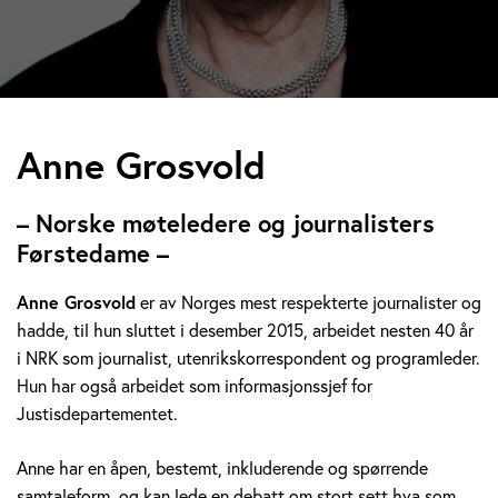
A
Anne Grosvold
n
– Norske møteledere og journalisters
n
Førstedame –
e
Anne Grosvold
er av Norges mest respekterte journalister og
hadde, til hun sluttet i desember 2015, arbeidet nesten 40 år
G
i NRK som journalist, utenrikskorrespondent og programleder.
r
Hun har også arbeidet som informasjonssjef for
Justisdepartementet.
o
Anne har en åpen, bestemt, inkluderende og spørrende
s
samtaleform, og kan lede en debatt om stort sett hva som