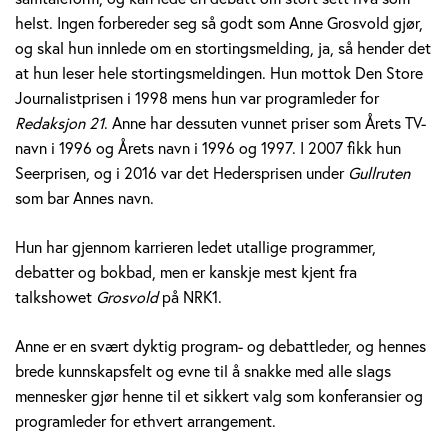
v
helst. Ingen forbereder seg så godt som Anne Grosvold gjør,
og skal hun innlede om en stortingsmelding, ja, så hender det
o
at hun leser hele stortingsmeldingen. Hun mottok Den Store
l
Journalistprisen i 1998 mens hun var programleder for
Redaksjon 21
. Anne har dessuten vunnet priser som Årets TV-
d
navn i 1996 og Årets navn i 1996 og 1997. I 2007 fikk hun
Seerprisen, og i 2016 var det Hedersprisen under
Gullruten
som bar Annes navn.
Hun har gjennom karrieren ledet utallige programmer,
debatter og bokbad, men er kanskje mest kjent fra
talkshowet
Grosvold
på NRK1.
Anne er en svært dyktig program- og debattleder, og hennes
brede kunnskapsfelt og evne til å snakke med alle slags
mennesker gjør henne til et sikkert valg som konferansier og
programleder for ethvert arrangement.