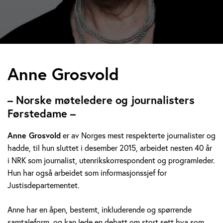
A
Anne Grosvold
n
– Norske møteledere og journalisters
n
Førstedame –
e
Anne Grosvold
er av Norges mest respekterte journalister og
hadde, til hun sluttet i desember 2015, arbeidet nesten 40 år
G
i NRK som journalist, utenrikskorrespondent og programleder.
r
Hun har også arbeidet som informasjonssjef for
Justisdepartementet.
o
Anne har en åpen, bestemt, inkluderende og spørrende
s
samtaleform, og kan lede en debatt om stort sett hva som