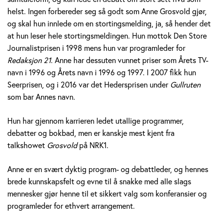
v
helst. Ingen forbereder seg så godt som Anne Grosvold gjør,
og skal hun innlede om en stortingsmelding, ja, så hender det
o
at hun leser hele stortingsmeldingen. Hun mottok Den Store
l
Journalistprisen i 1998 mens hun var programleder for
Redaksjon 21
. Anne har dessuten vunnet priser som Årets TV-
d
navn i 1996 og Årets navn i 1996 og 1997. I 2007 fikk hun
Seerprisen, og i 2016 var det Hedersprisen under
Gullruten
som bar Annes navn.
Hun har gjennom karrieren ledet utallige programmer,
debatter og bokbad, men er kanskje mest kjent fra
talkshowet
Grosvold
på NRK1.
Anne er en svært dyktig program- og debattleder, og hennes
brede kunnskapsfelt og evne til å snakke med alle slags
mennesker gjør henne til et sikkert valg som konferansier og
programleder for ethvert arrangement.