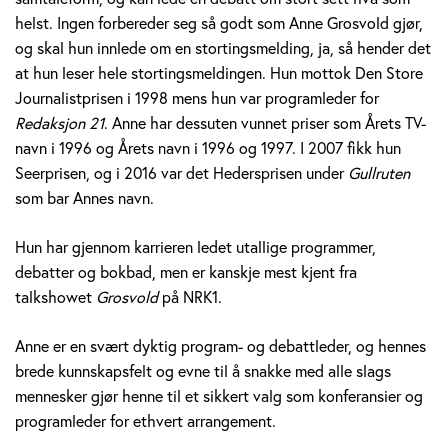
v
helst. Ingen forbereder seg så godt som Anne Grosvold gjør,
og skal hun innlede om en stortingsmelding, ja, så hender det
o
at hun leser hele stortingsmeldingen. Hun mottok Den Store
Journalistprisen i 1998 mens hun var programleder for
l
Redaksjon 21
. Anne har dessuten vunnet priser som Årets TV-
d
navn i 1996 og Årets navn i 1996 og 1997. I 2007 fikk hun
Seerprisen, og i 2016 var det Hedersprisen under
Gullruten
som bar Annes navn.
Hun har gjennom karrieren ledet utallige programmer,
debatter og bokbad, men er kanskje mest kjent fra
talkshowet
Grosvold
på NRK1.
Anne er en svært dyktig program- og debattleder, og hennes
brede kunnskapsfelt og evne til å snakke med alle slags
mennesker gjør henne til et sikkert valg som konferansier og
programleder for ethvert arrangement.