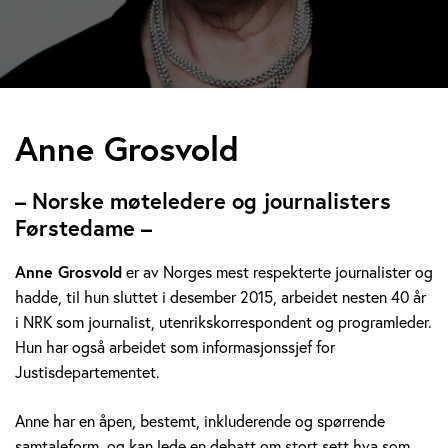
A
Anne Grosvold
n
– Norske møteledere og journalisters
n
Førstedame –
e
Anne Grosvold
er av Norges mest respekterte journalister og
hadde, til hun sluttet i desember 2015, arbeidet nesten 40 år
G
i NRK som journalist, utenrikskorrespondent og programleder.
r
Hun har også arbeidet som informasjonssjef for
Justisdepartementet.
o
Anne har en åpen, bestemt, inkluderende og spørrende
s
samtaleform, og kan lede en debatt om stort sett hva som