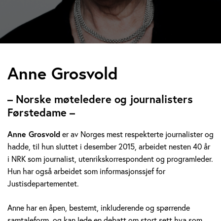
A
Anne Grosvold
n
– Norske møteledere og journalisters
n
Førstedame –
e
Anne Grosvold
er av Norges mest respekterte journalister og
hadde, til hun sluttet i desember 2015, arbeidet nesten 40 år
G
i NRK som journalist, utenrikskorrespondent og programleder.
r
Hun har også arbeidet som informasjonssjef for
Justisdepartementet.
o
Anne har en åpen, bestemt, inkluderende og spørrende
s
samtaleform, og kan lede en debatt om stort sett hva som