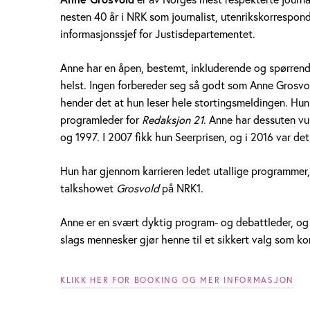
e
nesten 40 år i NRK som journalist, utenrikskorrespo
informasjonssjef for Justisdepartementet.
G
r
Anne har en åpen, bestemt, inkluderende og spørrend
helst. Ingen forbereder seg så godt som Anne Grosvol
o
hender det at hun leser hele stortingsmeldingen. Hu
programleder for
Redaksjon 21
. Anne har dessuten vu
s
og 1997. I 2007 fikk hun Seerprisen, og i 2016 var d
v
Hun har gjennom karrieren ledet utallige programmer,
o
talkshowet
Grosvold
på NRK1.
l
Anne er en svært dyktig program- og debattleder, og
d
slags mennesker gjør henne til et sikkert valg som k
KLIKK HER FOR BOOKING OG MER INFORMASJON