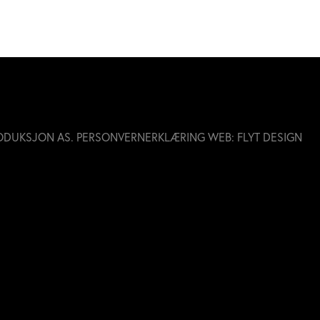
ODUKSJON AS.
PERSONVERNERKLÆRING
WEB:
FLYT DESIGN