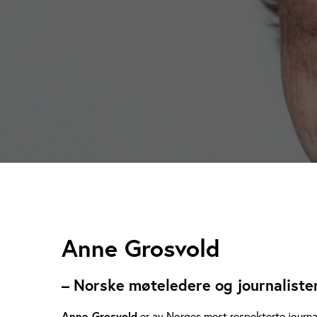
A
Anne Grosvold
n
– Norske møteledere og journaliste
n
Anne Grosvold
er av Norges mest respekterte journal