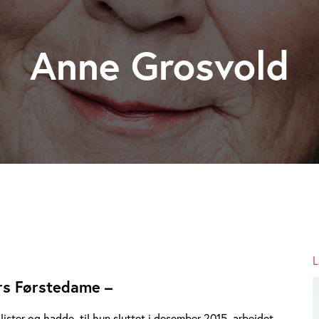
Anne Grosvold
L
rs Førstedame –
ister og hadde, til hun sluttet i desember 2015, arbeidet