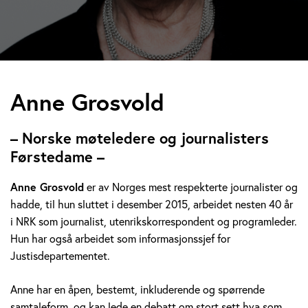
A
Anne Grosvold
n
– Norske møteledere og journalisters
n
Førstedame –
e
Anne Grosvold
er av Norges mest respekterte journalister og
hadde, til hun sluttet i desember 2015, arbeidet nesten 40 år
G
i NRK som journalist, utenrikskorrespondent og programleder.
r
Hun har også arbeidet som informasjonssjef for
Justisdepartementet.
o
Anne har en åpen, bestemt, inkluderende og spørrende
s
samtaleform, og kan lede en debatt om stort sett hva som