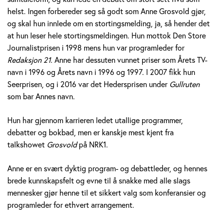
v
helst. Ingen forbereder seg så godt som Anne Grosvold gjør,
og skal hun innlede om en stortingsmelding, ja, så hender det
o
at hun leser hele stortingsmeldingen. Hun mottok Den Store
Journalistprisen i 1998 mens hun var programleder for
l
Redaksjon 21
. Anne har dessuten vunnet priser som Årets TV-
d
navn i 1996 og Årets navn i 1996 og 1997. I 2007 fikk hun
Seerprisen, og i 2016 var det Hedersprisen under
Gullruten
som bar Annes navn.
Hun har gjennom karrieren ledet utallige programmer,
debatter og bokbad, men er kanskje mest kjent fra
talkshowet
Grosvold
på NRK1.
Anne er en svært dyktig program- og debattleder, og hennes
brede kunnskapsfelt og evne til å snakke med alle slags
mennesker gjør henne til et sikkert valg som konferansier og
programleder for ethvert arrangement.