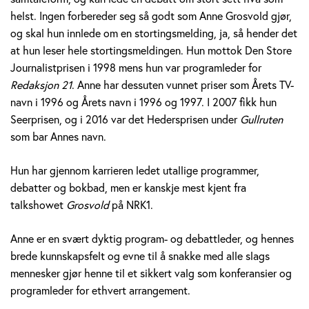
v
helst. Ingen forbereder seg så godt som Anne Grosvold gjør,
og skal hun innlede om en stortingsmelding, ja, så hender det
o
at hun leser hele stortingsmeldingen. Hun mottok Den Store
Journalistprisen i 1998 mens hun var programleder for
l
Redaksjon 21
. Anne har dessuten vunnet priser som Årets TV-
d
navn i 1996 og Årets navn i 1996 og 1997. I 2007 fikk hun
Seerprisen, og i 2016 var det Hedersprisen under
Gullruten
som bar Annes navn.
Hun har gjennom karrieren ledet utallige programmer,
debatter og bokbad, men er kanskje mest kjent fra
talkshowet
Grosvold
på NRK1.
Anne er en svært dyktig program- og debattleder, og hennes
brede kunnskapsfelt og evne til å snakke med alle slags
mennesker gjør henne til et sikkert valg som konferansier og
programleder for ethvert arrangement.