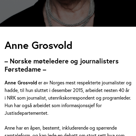
A
Anne Grosvold
n
– Norske møteledere og journalisters
n
Førstedame –
e
Anne Grosvold
er av Norges mest respekterte journalister og
hadde, til hun sluttet i desember 2015, arbeidet nesten 40 år
G
i NRK som journalist, utenrikskorrespondent og programleder.
r
Hun har også arbeidet som informasjonssjef for
Justisdepartementet.
o
Anne har en åpen, bestemt, inkluderende og spørrende
s
samtaleform, og kan lede en debatt om stort sett hva som