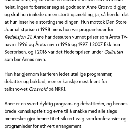
v
helst. Ingen forbereder seg så godt som Anne Grosvold gjør,
og skal hun innlede om en stortingsmelding, ja, så hender det
o
at hun leser hele stortingsmeldingen. Hun mottok Den Store
Journalistprisen i 1998 mens hun var programleder for
l
Redaksjon 21
. Anne har dessuten vunnet priser som Årets TV-
d
navn i 1996 og Årets navn i 1996 og 1997. I 2007 fikk hun
Seerprisen, og i 2016 var det Hedersprisen under
Gullruten
som bar Annes navn.
Hun har gjennom karrieren ledet utallige programmer,
debatter og bokbad, men er kanskje mest kjent fra
talkshowet
Grosvold
på NRK1.
Anne er en svært dyktig program- og debattleder, og hennes
brede kunnskapsfelt og evne til å snakke med alle slags
mennesker gjør henne til et sikkert valg som konferansier og
programleder for ethvert arrangement.