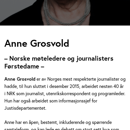
A
Anne Grosvold
n
– Norske møteledere og journalisters
n
Førstedame –
e
Anne Grosvold
er av Norges mest respekterte journalister og
hadde, til hun sluttet i desember 2015, arbeidet nesten 40 år
G
i NRK som journalist, utenrikskorrespondent og programleder.
r
Hun har også arbeidet som informasjonssjef for
Justisdepartementet.
o
Anne har en åpen, bestemt, inkluderende og spørrende
s
samtaleform, og kan lede en debatt om stort sett hva som