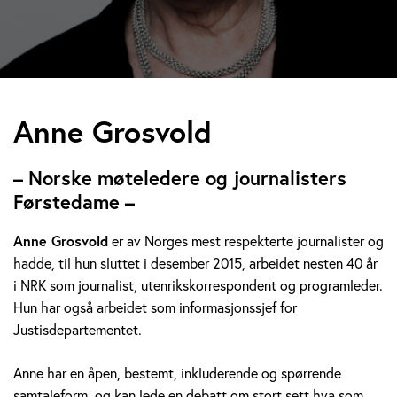
A
Anne Grosvold
n
– Norske møteledere og journalisters
n
Førstedame –
e
Anne Grosvold
er av Norges mest respekterte journalister og
hadde, til hun sluttet i desember 2015, arbeidet nesten 40 år
G
i NRK som journalist, utenrikskorrespondent og programleder.
r
Hun har også arbeidet som informasjonssjef for
Justisdepartementet.
o
Anne har en åpen, bestemt, inkluderende og spørrende
s
samtaleform, og kan lede en debatt om stort sett hva som