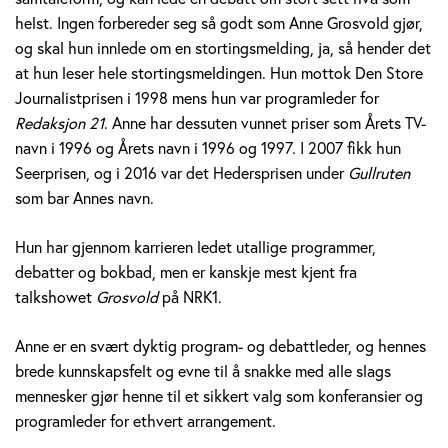
v
helst. Ingen forbereder seg så godt som Anne Grosvold gjør,
og skal hun innlede om en stortingsmelding, ja, så hender det
o
at hun leser hele stortingsmeldingen. Hun mottok Den Store
Journalistprisen i 1998 mens hun var programleder for
l
Redaksjon 21
. Anne har dessuten vunnet priser som Årets TV-
d
navn i 1996 og Årets navn i 1996 og 1997. I 2007 fikk hun
Seerprisen, og i 2016 var det Hedersprisen under
Gullruten
som bar Annes navn.
Hun har gjennom karrieren ledet utallige programmer,
debatter og bokbad, men er kanskje mest kjent fra
talkshowet
Grosvold
på NRK1.
Anne er en svært dyktig program- og debattleder, og hennes
brede kunnskapsfelt og evne til å snakke med alle slags
mennesker gjør henne til et sikkert valg som konferansier og
programleder for ethvert arrangement.