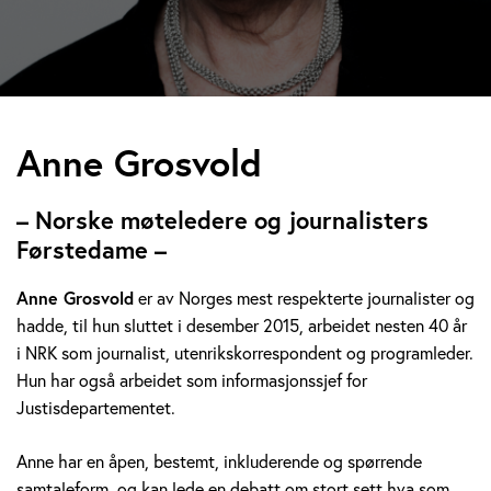
A
Anne Grosvold
n
– Norske møteledere og journalisters
n
Førstedame –
e
Anne Grosvold
er av Norges mest respekterte journalister og
hadde, til hun sluttet i desember 2015, arbeidet nesten 40 år
G
i NRK som journalist, utenrikskorrespondent og programleder.
r
Hun har også arbeidet som informasjonssjef for
Justisdepartementet.
o
Anne har en åpen, bestemt, inkluderende og spørrende
s
samtaleform, og kan lede en debatt om stort sett hva som