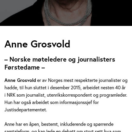
A
Anne Grosvold
n
– Norske møteledere og journalisters
n
Førstedame –
e
Anne Grosvold
er av Norges mest respekterte journalister og
hadde, til hun sluttet i desember 2015, arbeidet nesten 40 år
G
i NRK som journalist, utenrikskorrespondent og programleder.
r
Hun har også arbeidet som informasjonssjef for
Justisdepartementet.
o
Anne har en åpen, bestemt, inkluderende og spørrende
s
samtaleform, og kan lede en debatt om stort sett hva som