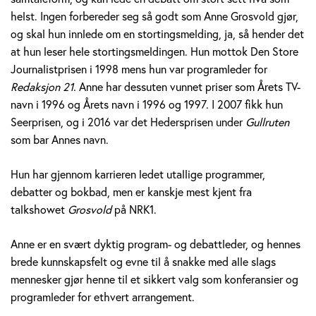
v
helst. Ingen forbereder seg så godt som Anne Grosvold gjør,
og skal hun innlede om en stortingsmelding, ja, så hender det
o
at hun leser hele stortingsmeldingen. Hun mottok Den Store
Journalistprisen i 1998 mens hun var programleder for
l
Redaksjon 21
. Anne har dessuten vunnet priser som Årets TV-
d
navn i 1996 og Årets navn i 1996 og 1997. I 2007 fikk hun
Seerprisen, og i 2016 var det Hedersprisen under
Gullruten
som bar Annes navn.
Hun har gjennom karrieren ledet utallige programmer,
debatter og bokbad, men er kanskje mest kjent fra
talkshowet
Grosvold
på NRK1.
Anne er en svært dyktig program- og debattleder, og hennes
brede kunnskapsfelt og evne til å snakke med alle slags
mennesker gjør henne til et sikkert valg som konferansier og
programleder for ethvert arrangement.