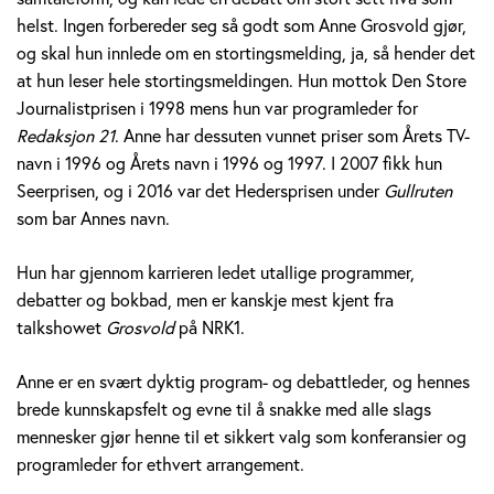
v
helst. Ingen forbereder seg så godt som Anne Grosvold gjør,
og skal hun innlede om en stortingsmelding, ja, så hender det
o
at hun leser hele stortingsmeldingen. Hun mottok Den Store
Journalistprisen i 1998 mens hun var programleder for
l
Redaksjon 21
. Anne har dessuten vunnet priser som Årets TV-
d
navn i 1996 og Årets navn i 1996 og 1997. I 2007 fikk hun
Seerprisen, og i 2016 var det Hedersprisen under
Gullruten
som bar Annes navn.
Hun har gjennom karrieren ledet utallige programmer,
debatter og bokbad, men er kanskje mest kjent fra
talkshowet
Grosvold
på NRK1.
Anne er en svært dyktig program- og debattleder, og hennes
brede kunnskapsfelt og evne til å snakke med alle slags
mennesker gjør henne til et sikkert valg som konferansier og
programleder for ethvert arrangement.