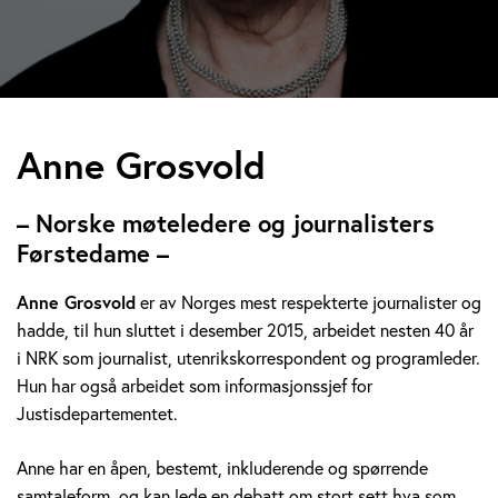
A
Anne Grosvold
n
– Norske møteledere og journalisters
n
Førstedame –
e
Anne Grosvold
er av Norges mest respekterte journalister og
hadde, til hun sluttet i desember 2015, arbeidet nesten 40 år
G
i NRK som journalist, utenrikskorrespondent og programleder.
r
Hun har også arbeidet som informasjonssjef for
Justisdepartementet.
o
Anne har en åpen, bestemt, inkluderende og spørrende
s
samtaleform, og kan lede en debatt om stort sett hva som