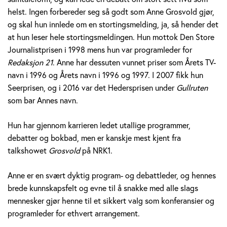
v
helst. Ingen forbereder seg så godt som Anne Grosvold gjør,
og skal hun innlede om en stortingsmelding, ja, så hender det
o
at hun leser hele stortingsmeldingen. Hun mottok Den Store
Journalistprisen i 1998 mens hun var programleder for
l
Redaksjon 21
. Anne har dessuten vunnet priser som Årets TV-
d
navn i 1996 og Årets navn i 1996 og 1997. I 2007 fikk hun
Seerprisen, og i 2016 var det Hedersprisen under
Gullruten
som bar Annes navn.
Hun har gjennom karrieren ledet utallige programmer,
debatter og bokbad, men er kanskje mest kjent fra
talkshowet
Grosvold
på NRK1.
Anne er en svært dyktig program- og debattleder, og hennes
brede kunnskapsfelt og evne til å snakke med alle slags
mennesker gjør henne til et sikkert valg som konferansier og
programleder for ethvert arrangement.