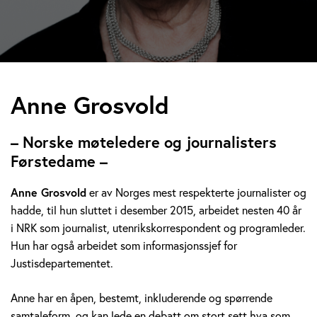
A
Anne Grosvold
n
– Norske møteledere og journalisters
n
Førstedame –
e
Anne Grosvold
er av Norges mest respekterte journalister og
hadde, til hun sluttet i desember 2015, arbeidet nesten 40 år
G
i NRK som journalist, utenrikskorrespondent og programleder.
r
Hun har også arbeidet som informasjonssjef for
Justisdepartementet.
o
Anne har en åpen, bestemt, inkluderende og spørrende
s
samtaleform, og kan lede en debatt om stort sett hva som