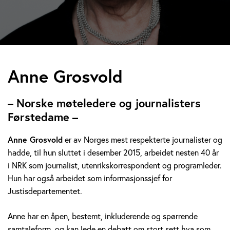
A
Anne Grosvold
n
– Norske møteledere og journalisters
n
Førstedame –
e
Anne Grosvold
er av Norges mest respekterte journalister og
hadde, til hun sluttet i desember 2015, arbeidet nesten 40 år
G
i NRK som journalist, utenrikskorrespondent og programleder.
r
Hun har også arbeidet som informasjonssjef for
Justisdepartementet.
o
Anne har en åpen, bestemt, inkluderende og spørrende
s
samtaleform, og kan lede en debatt om stort sett hva som