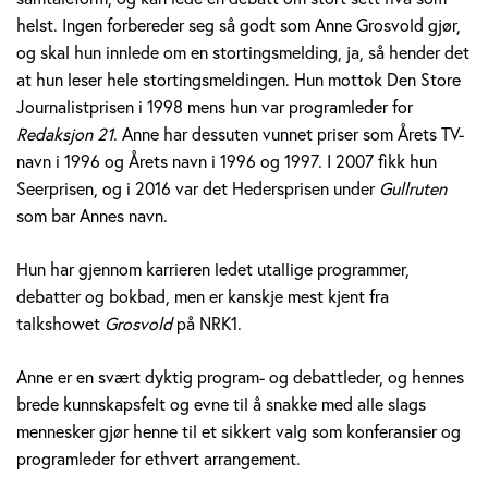
v
helst. Ingen forbereder seg så godt som Anne Grosvold gjør,
og skal hun innlede om en stortingsmelding, ja, så hender det
o
at hun leser hele stortingsmeldingen. Hun mottok Den Store
l
Journalistprisen i 1998 mens hun var programleder for
Redaksjon 21
. Anne har dessuten vunnet priser som Årets TV-
d
navn i 1996 og Årets navn i 1996 og 1997. I 2007 fikk hun
Seerprisen, og i 2016 var det Hedersprisen under
Gullruten
som bar Annes navn.
Hun har gjennom karrieren ledet utallige programmer,
debatter og bokbad, men er kanskje mest kjent fra
talkshowet
Grosvold
på NRK1.
Anne er en svært dyktig program- og debattleder, og hennes
brede kunnskapsfelt og evne til å snakke med alle slags
mennesker gjør henne til et sikkert valg som konferansier og
programleder for ethvert arrangement.