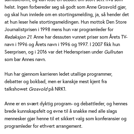
v
helst. Ingen forbereder seg så godt som Anne Grosvold gjør,
og skal hun innlede om en stortingsmelding, ja, så hender det
o
at hun leser hele stortingsmeldingen. Hun mottok Den Store
l
Journalistprisen i 1998 mens hun var programleder for
Redaksjon 21
. Anne har dessuten vunnet priser som Årets TV-
d
navn i 1996 og Årets navn i 1996 og 1997. I 2007 fikk hun
Seerprisen, og i 2016 var det Hedersprisen under
Gullruten
som bar Annes navn.
Hun har gjennom karrieren ledet utallige programmer,
debatter og bokbad, men er kanskje mest kjent fra
talkshowet
Grosvold
på NRK1.
Anne er en svært dyktig program- og debattleder, og hennes
brede kunnskapsfelt og evne til å snakke med alle slags
mennesker gjør henne til et sikkert valg som konferansier og
programleder for ethvert arrangement.