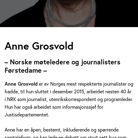
A
Anne Grosvold
n
– Norske møteledere og journalisters
n
Førstedame –
e
Anne Grosvold
er av Norges mest respekterte journalister og
hadde, til hun sluttet i desember 2015, arbeidet nesten 40 år
G
i NRK som journalist, utenrikskorrespondent og programleder.
r
Hun har også arbeidet som informasjonssjef for
Justisdepartementet.
o
Anne har en åpen, bestemt, inkluderende og spørrende
s
samtaleform, og kan lede en debatt om stort sett hva som