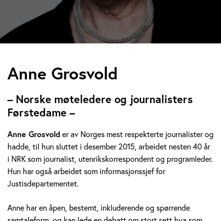
A
Anne Grosvold
n
– Norske møteledere og journalisters
n
Førstedame –
e
Anne Grosvold
er av Norges mest respekterte journalister og
hadde, til hun sluttet i desember 2015, arbeidet nesten 40 år
G
i NRK som journalist, utenrikskorrespondent og programleder.
r
Hun har også arbeidet som informasjonssjef for
Justisdepartementet.
o
Anne har en åpen, bestemt, inkluderende og spørrende
s
samtaleform, og kan lede en debatt om stort sett hva som