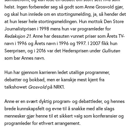
v
helst. Ingen forbereder seg så godt som Anne Grosvold gjør,
og skal hun innlede om en stortingsmelding, ja, så hender det
o
at hun leser hele stortingsmeldingen. Hun mottok Den Store
Journalistprisen i 1998 mens hun var programleder for
l
Redaksjon 21
. Anne har dessuten vunnet priser som Årets TV-
d
navn i 1996 og Årets navn i 1996 og 1997. I 2007 fikk hun
Seerprisen, og i 2016 var det Hedersprisen under
Gullruten
som bar Annes navn.
Hun har gjennom karrieren ledet utallige programmer,
debatter og bokbad, men er kanskje mest kjent fra
talkshowet
Grosvold
på NRK1.
Anne er en svært dyktig program- og debattleder, og hennes
brede kunnskapsfelt og evne til å snakke med alle slags
mennesker gjør henne til et sikkert valg som konferansier og
programleder for ethvert arrangement.