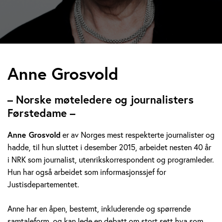
A
Anne Grosvold
n
– Norske møteledere og journalisters
n
Førstedame –
e
Anne Grosvold
er av Norges mest respekterte journalister og
hadde, til hun sluttet i desember 2015, arbeidet nesten 40 år
G
i NRK som journalist, utenrikskorrespondent og programleder.
r
Hun har også arbeidet som informasjonssjef for
Justisdepartementet.
o
Anne har en åpen, bestemt, inkluderende og spørrende
s
samtaleform, og kan lede en debatt om stort sett hva som