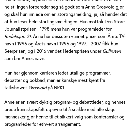
v
helst. Ingen forbereder seg så godt som Anne Grosvold gjør,
og skal hun innlede om en stortingsmelding, ja, så hender det
o
at hun leser hele stortingsmeldingen. Hun mottok Den Store
Journalistprisen i 1998 mens hun var programleder for
l
Redaksjon 21
. Anne har dessuten vunnet priser som Årets TV-
d
navn i 1996 og Årets navn i 1996 og 1997. I 2007 fikk hun
Seerprisen, og i 2016 var det Hedersprisen under
Gullruten
som bar Annes navn.
Hun har gjennom karrieren ledet utallige programmer,
debatter og bokbad, men er kanskje mest kjent fra
talkshowet
Grosvold
på NRK1.
Anne er en svært dyktig program- og debattleder, og hennes
brede kunnskapsfelt og evne til å snakke med alle slags
mennesker gjør henne til et sikkert valg som konferansier og
programleder for ethvert arrangement.