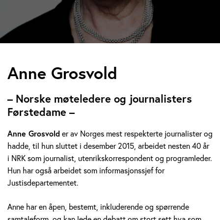
A
Anne Grosvold
n
– Norske møteledere og journalisters
n
Førstedame –
e
Anne Grosvold
er av Norges mest respekterte journalister og
hadde, til hun sluttet i desember 2015, arbeidet nesten 40 år
G
i NRK som journalist, utenrikskorrespondent og programleder.
r
Hun har også arbeidet som informasjonssjef for
Justisdepartementet.
o
Anne har en åpen, bestemt, inkluderende og spørrende
s
samtaleform, og kan lede en debatt om stort sett hva som