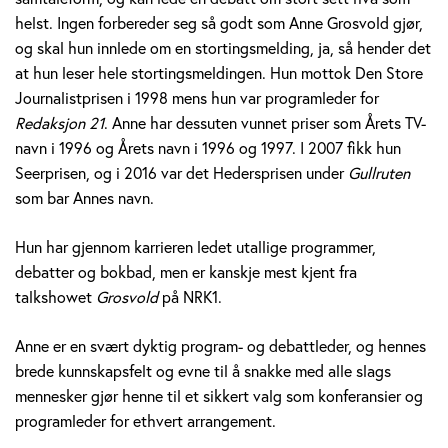
v
helst. Ingen forbereder seg så godt som Anne Grosvold gjør,
og skal hun innlede om en stortingsmelding, ja, så hender det
o
at hun leser hele stortingsmeldingen. Hun mottok Den Store
Journalistprisen i 1998 mens hun var programleder for
l
Redaksjon 21
. Anne har dessuten vunnet priser som Årets TV-
d
navn i 1996 og Årets navn i 1996 og 1997. I 2007 fikk hun
Seerprisen, og i 2016 var det Hedersprisen under
Gullruten
som bar Annes navn.
Hun har gjennom karrieren ledet utallige programmer,
debatter og bokbad, men er kanskje mest kjent fra
talkshowet
Grosvold
på NRK1.
Anne er en svært dyktig program- og debattleder, og hennes
brede kunnskapsfelt og evne til å snakke med alle slags
mennesker gjør henne til et sikkert valg som konferansier og
programleder for ethvert arrangement.