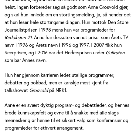
v
helst. Ingen forbereder seg så godt som Anne Grosvold gjør,
og skal hun innlede om en stortingsmelding, ja, så hender det
o
at hun leser hele stortingsmeldingen. Hun mottok Den Store
Journalistprisen i 1998 mens hun var programleder for
l
Redaksjon 21
. Anne har dessuten vunnet priser som Årets TV-
d
navn i 1996 og Årets navn i 1996 og 1997. I 2007 fikk hun
Seerprisen, og i 2016 var det Hedersprisen under
Gullruten
som bar Annes navn.
Hun har gjennom karrieren ledet utallige programmer,
debatter og bokbad, men er kanskje mest kjent fra
talkshowet
Grosvold
på NRK1.
Anne er en svært dyktig program- og debattleder, og hennes
brede kunnskapsfelt og evne til å snakke med alle slags
mennesker gjør henne til et sikkert valg som konferansier og
programleder for ethvert arrangement.