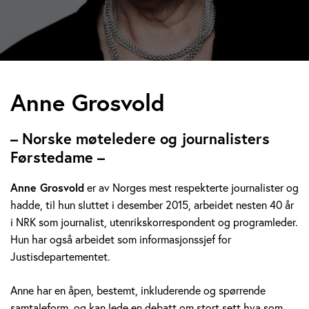
A
Anne Grosvold
n
– Norske møteledere og journalisters
n
Førstedame –
e
Anne Grosvold
er av Norges mest respekterte journalister og
hadde, til hun sluttet i desember 2015, arbeidet nesten 40 år
G
i NRK som journalist, utenrikskorrespondent og programleder.
r
Hun har også arbeidet som informasjonssjef for
Justisdepartementet.
o
Anne har en åpen, bestemt, inkluderende og spørrende
s
samtaleform, og kan lede en debatt om stort sett hva som