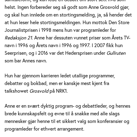
v
helst. Ingen forbereder seg så godt som Anne Grosvold gjør,
og skal hun innlede om en stortingsmelding, ja, så hender det
o
at hun leser hele stortingsmeldingen. Hun mottok Den Store
l
Journalistprisen i 1998 mens hun var programleder for
Redaksjon 21
. Anne har dessuten vunnet priser som Årets TV-
d
navn i 1996 og Årets navn i 1996 og 1997. I 2007 fikk hun
Seerprisen, og i 2016 var det Hedersprisen under
Gullruten
som bar Annes navn.
Hun har gjennom karrieren ledet utallige programmer,
debatter og bokbad, men er kanskje mest kjent fra
talkshowet
Grosvold
på NRK1.
Anne er en svært dyktig program- og debattleder, og hennes
brede kunnskapsfelt og evne til å snakke med alle slags
mennesker gjør henne til et sikkert valg som konferansier og
programleder for ethvert arrangement.