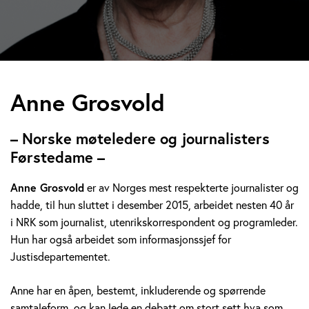
A
Anne Grosvold
n
– Norske møteledere og journalisters
n
Førstedame –
e
Anne Grosvold
er av Norges mest respekterte journalister og
hadde, til hun sluttet i desember 2015, arbeidet nesten 40 år
G
i NRK som journalist, utenrikskorrespondent og programleder.
r
Hun har også arbeidet som informasjonssjef for
Justisdepartementet.
o
Anne har en åpen, bestemt, inkluderende og spørrende
s
samtaleform, og kan lede en debatt om stort sett hva som