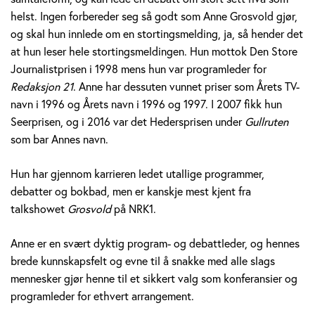
v
helst. Ingen forbereder seg så godt som Anne Grosvold gjør,
og skal hun innlede om en stortingsmelding, ja, så hender det
o
at hun leser hele stortingsmeldingen. Hun mottok Den Store
l
Journalistprisen i 1998 mens hun var programleder for
Redaksjon 21
. Anne har dessuten vunnet priser som Årets TV-
d
navn i 1996 og Årets navn i 1996 og 1997. I 2007 fikk hun
Seerprisen, og i 2016 var det Hedersprisen under
Gullruten
som bar Annes navn.
Hun har gjennom karrieren ledet utallige programmer,
debatter og bokbad, men er kanskje mest kjent fra
talkshowet
Grosvold
på NRK1.
Anne er en svært dyktig program- og debattleder, og hennes
brede kunnskapsfelt og evne til å snakke med alle slags
mennesker gjør henne til et sikkert valg som konferansier og
programleder for ethvert arrangement.