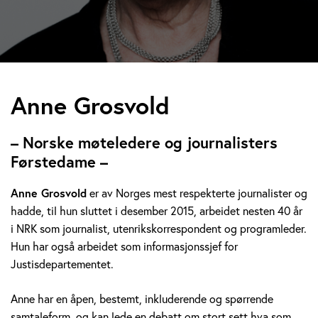
A
Anne Grosvold
n
– Norske møteledere og journalisters
n
Førstedame –
e
Anne Grosvold
er av Norges mest respekterte journalister og
hadde, til hun sluttet i desember 2015, arbeidet nesten 40 år
G
i NRK som journalist, utenrikskorrespondent og programleder.
r
Hun har også arbeidet som informasjonssjef for
Justisdepartementet.
o
Anne har en åpen, bestemt, inkluderende og spørrende
s
samtaleform, og kan lede en debatt om stort sett hva som