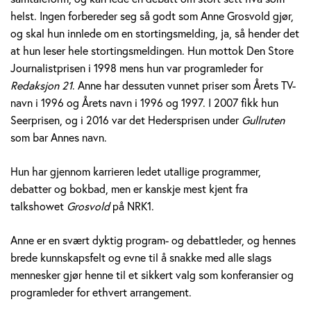
v
helst. Ingen forbereder seg så godt som Anne Grosvold gjør,
og skal hun innlede om en stortingsmelding, ja, så hender det
o
at hun leser hele stortingsmeldingen. Hun mottok Den Store
Journalistprisen i 1998 mens hun var programleder for
l
Redaksjon 21
. Anne har dessuten vunnet priser som Årets TV-
d
navn i 1996 og Årets navn i 1996 og 1997. I 2007 fikk hun
Seerprisen, og i 2016 var det Hedersprisen under
Gullruten
som bar Annes navn.
Hun har gjennom karrieren ledet utallige programmer,
debatter og bokbad, men er kanskje mest kjent fra
talkshowet
Grosvold
på NRK1.
Anne er en svært dyktig program- og debattleder, og hennes
brede kunnskapsfelt og evne til å snakke med alle slags
mennesker gjør henne til et sikkert valg som konferansier og
programleder for ethvert arrangement.