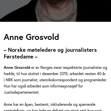
A
Anne Grosvold
n
– Norske møteledere og journalisters
n
Førstedame –
e
Anne Grosvold
er av Norges mest respekterte journalister og
hadde, til hun sluttet i desember 2015, arbeidet nesten 40 år
G
i NRK som journalist, utenrikskorrespondent og programleder.
r
Hun har også arbeidet som informasjonssjef for
Justisdepartementet.
o
Anne har en åpen, bestemt, inkluderende og spørrende
s
samtaleform, og kan lede en debatt om stort sett hva som