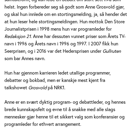
v
helst. Ingen forbereder seg så godt som Anne Grosvold gjør,
og skal hun innlede om en stortingsmelding, ja, så hender det
o
at hun leser hele stortingsmeldingen. Hun mottok Den Store
Journalistprisen i 1998 mens hun var programleder for
l
Redaksjon 21
. Anne har dessuten vunnet priser som Årets TV-
d
navn i 1996 og Årets navn i 1996 og 1997. I 2007 fikk hun
Seerprisen, og i 2016 var det Hedersprisen under
Gullruten
som bar Annes navn.
Hun har gjennom karrieren ledet utallige programmer,
debatter og bokbad, men er kanskje mest kjent fra
talkshowet
Grosvold
på NRK1.
Anne er en svært dyktig program- og debattleder, og hennes
brede kunnskapsfelt og evne til å snakke med alle slags
mennesker gjør henne til et sikkert valg som konferansier og
programleder for ethvert arrangement.