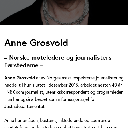
A
Anne Grosvold
n
– Norske møteledere og journalisters
n
Førstedame –
e
Anne Grosvold
er av Norges mest respekterte journalister og
hadde, til hun sluttet i desember 2015, arbeidet nesten 40 år
G
i NRK som journalist, utenrikskorrespondent og programleder.
r
Hun har også arbeidet som informasjonssjef for
Justisdepartementet.
o
Anne har en åpen, bestemt, inkluderende og spørrende
s
samtaleform, og kan lede en debatt om stort sett hva som