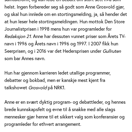
v
helst. Ingen forbereder seg så godt som Anne Grosvold gjør,
og skal hun innlede om en stortingsmelding, ja, så hender det
o
at hun leser hele stortingsmeldingen. Hun mottok Den Store
Journalistprisen i 1998 mens hun var programleder for
l
Redaksjon 21
. Anne har dessuten vunnet priser som Årets TV-
d
navn i 1996 og Årets navn i 1996 og 1997. I 2007 fikk hun
Seerprisen, og i 2016 var det Hedersprisen under
Gullruten
som bar Annes navn.
Hun har gjennom karrieren ledet utallige programmer,
debatter og bokbad, men er kanskje mest kjent fra
talkshowet
Grosvold
på NRK1.
Anne er en svært dyktig program- og debattleder, og hennes
brede kunnskapsfelt og evne til å snakke med alle slags
mennesker gjør henne til et sikkert valg som konferansier og
programleder for ethvert arrangement.