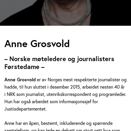
A
Anne Grosvold
n
– Norske møteledere og journalisters
n
Førstedame –
e
Anne Grosvold
er av Norges mest respekterte journalister og
hadde, til hun sluttet i desember 2015, arbeidet nesten 40 år
G
i NRK som journalist, utenrikskorrespondent og programleder.
r
Hun har også arbeidet som informasjonssjef for
Justisdepartementet.
o
Anne har en åpen, bestemt, inkluderende og spørrende
s
samtaleform, og kan lede en debatt om stort sett hva som