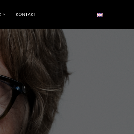
R
KONTAKT