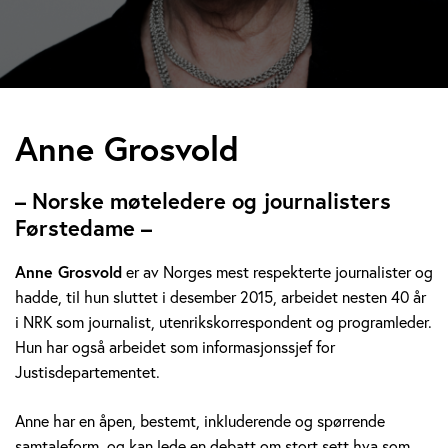
A
Anne Grosvold
n
– Norske møteledere og journalisters
n
Førstedame –
e
Anne Grosvold
er av Norges mest respekterte journalister og
hadde, til hun sluttet i desember 2015, arbeidet nesten 40 år
G
i NRK som journalist, utenrikskorrespondent og programleder.
r
Hun har også arbeidet som informasjonssjef for
Justisdepartementet.
o
Anne har en åpen, bestemt, inkluderende og spørrende
s
samtaleform, og kan lede en debatt om stort sett hva som