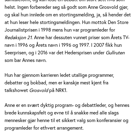
v
helst. Ingen forbereder seg så godt som Anne Grosvold gjør,
og skal hun innlede om en stortingsmelding, ja, så hender det
o
at hun leser hele stortingsmeldingen. Hun mottok Den Store
Journalistprisen i 1998 mens hun var programleder for
l
Redaksjon 21
. Anne har dessuten vunnet priser som Årets TV-
d
navn i 1996 og Årets navn i 1996 og 1997. I 2007 fikk hun
Seerprisen, og i 2016 var det Hedersprisen under
Gullruten
som bar Annes navn.
Hun har gjennom karrieren ledet utallige programmer,
debatter og bokbad, men er kanskje mest kjent fra
talkshowet
Grosvold
på NRK1.
Anne er en svært dyktig program- og debattleder, og hennes
brede kunnskapsfelt og evne til å snakke med alle slags
mennesker gjør henne til et sikkert valg som konferansier og
programleder for ethvert arrangement.