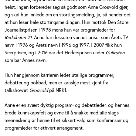
v
helst. Ingen forbereder seg så godt som Anne Grosvold gjør,
og skal hun innlede om en stortingsmelding, ja, så hender det
o
at hun leser hele stortingsmeldingen. Hun mottok Den Store
Journalistprisen i 1998 mens hun var programleder for
l
Redaksjon 21
. Anne har dessuten vunnet priser som Årets TV-
d
navn i 1996 og Årets navn i 1996 og 1997. I 2007 fikk hun
Seerprisen, og i 2016 var det Hedersprisen under
Gullruten
som bar Annes navn.
Hun har gjennom karrieren ledet utallige programmer,
debatter og bokbad, men er kanskje mest kjent fra
talkshowet
Grosvold
på NRK1.
Anne er en svært dyktig program- og debattleder, og hennes
brede kunnskapsfelt og evne til å snakke med alle slags
mennesker gjør henne til et sikkert valg som konferansier og
programleder for ethvert arrangement.