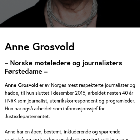
A
Anne Grosvold
n
– Norske møteledere og journalisters
n
Førstedame –
e
Anne Grosvold
er av Norges mest respekterte journalister og
hadde, til hun sluttet i desember 2015, arbeidet nesten 40 år
G
i NRK som journalist, utenrikskorrespondent og programleder.
r
Hun har også arbeidet som informasjonssjef for
Justisdepartementet.
o
Anne har en åpen, bestemt, inkluderende og spørrende
s
samtaleform, og kan lede en debatt om stort sett hva som