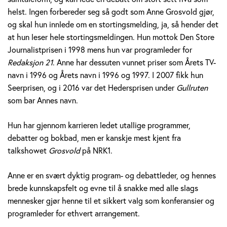
v
helst. Ingen forbereder seg så godt som Anne Grosvold gjør,
og skal hun innlede om en stortingsmelding, ja, så hender det
o
at hun leser hele stortingsmeldingen. Hun mottok Den Store
l
Journalistprisen i 1998 mens hun var programleder for
Redaksjon 21
. Anne har dessuten vunnet priser som Årets TV-
d
navn i 1996 og Årets navn i 1996 og 1997. I 2007 fikk hun
Seerprisen, og i 2016 var det Hedersprisen under
Gullruten
som bar Annes navn.
Hun har gjennom karrieren ledet utallige programmer,
debatter og bokbad, men er kanskje mest kjent fra
talkshowet
Grosvold
på NRK1.
Anne er en svært dyktig program- og debattleder, og hennes
brede kunnskapsfelt og evne til å snakke med alle slags
mennesker gjør henne til et sikkert valg som konferansier og
programleder for ethvert arrangement.