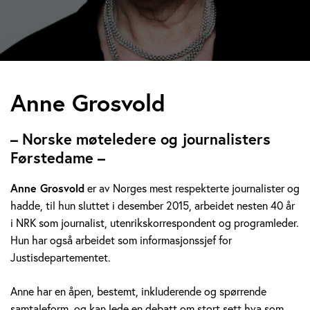
A
Anne Grosvold
n
– Norske møteledere og journalisters
n
Førstedame –
e
Anne Grosvold
er av Norges mest respekterte journalister og
hadde, til hun sluttet i desember 2015, arbeidet nesten 40 år
G
i NRK som journalist, utenrikskorrespondent og programleder.
r
Hun har også arbeidet som informasjonssjef for
Justisdepartementet.
o
Anne har en åpen, bestemt, inkluderende og spørrende
s
samtaleform, og kan lede en debatt om stort sett hva som